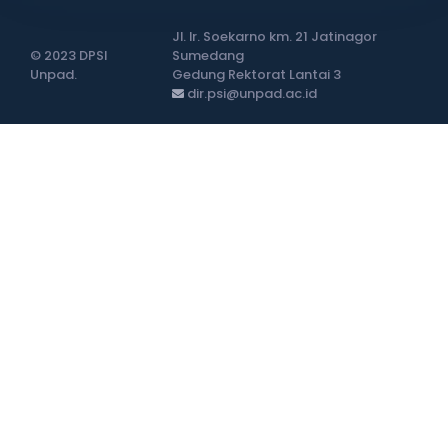
Jl. Ir. Soekarno km. 21 Jatinagor
© 2023 DPSI
Sumedang
Unpad.
Gedung Rektorat Lantai 3
dir.psi@unpad.ac.id